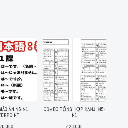
IÁO ÁN N5-N1
COMBO TỔNG HỢP KANJI N5-
ERPOINT
N1
20,000
₫
20,000