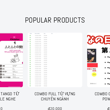
POPULAR PRODUCTS
 TANGO TỪ
COMBO FULL TỪ VỰNG
COMBO G
ILE NGHE
CHUYÊN NGÀNH
POW
00
₫
20,000
₫