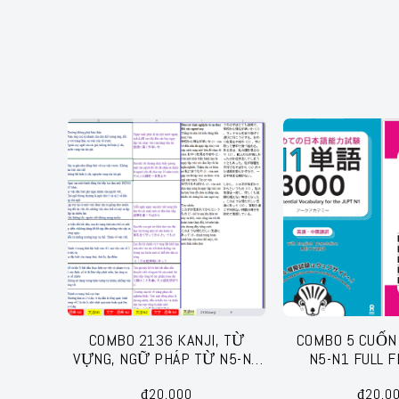
COMBO 2136 KANJI, TỪ
COMBO 5 CUỐN
VỰNG, NGỮ PHÁP TỪ N5-N1
N5-N1 FULL F
(EXCEL)
₫
20,000
₫
20,0