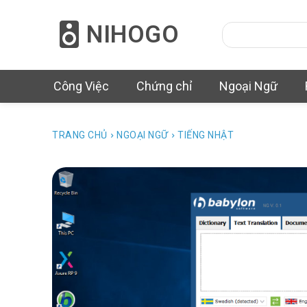
NIHOGO
Công Việc
Chứng chỉ
Ngoại Ngữ
TRANG CHỦ
NGOẠI NGỮ
TIẾNG NHẬT