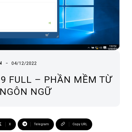
04/12/2022
N
29 FULL – PHẦN MỀM TỪ
 NGÔN NGỮ
X
Telegram
Copy URL