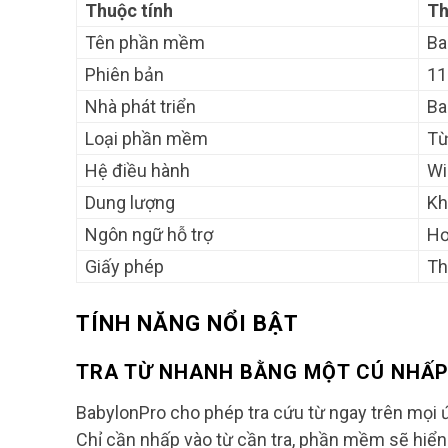
Thuộc tính
Th
Tên phần mềm
Ba
Phiên bản
11
Nhà phát triển
Ba
Loại phần mềm
Từ
Hệ điều hành
Wi
Dung lượng
Kh
Ngôn ngữ hỗ trợ
Hơ
Giấy phép
Th
TÍNH NĂNG NỔI BẬT
TRA TỪ NHANH BẰNG MỘT CÚ NHẤ
BabylonPro cho phép tra cứu từ ngay trên mọi 
Chỉ cần nhấp vào từ cần tra, phần mềm sẽ hiển 