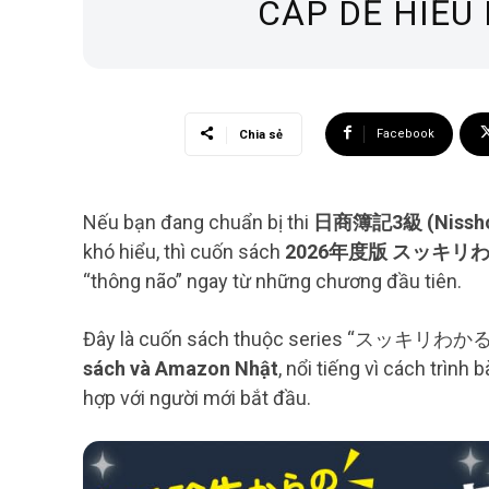
CẤP DỄ HIỂU
Facebook
Chia sẻ
Nếu bạn đang chuẩn bị thi
日商簿記3級 (Nissho 
khó hiểu, thì cuốn sách
2026年度版 スッキリ
“thông não” ngay từ những chương đầu tiên.
Đây là cuốn sách thuộc series “スッキリわかる”
sách và Amazon Nhật
, nổi tiếng vì cách trình
hợp với người mới bắt đầu.