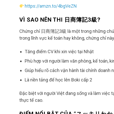
https://amzn.to/4bgVeZN
VÌ SAO NÊN THI 日商簿記3級?
Chứng chỉ 日商簿記3級 là một trong những chứng c
trong lĩnh vực kế toán hay không, chứng chỉ này 
Tăng điểm CV khi xin việc tại Nhật
Phù hợp với người làm văn phòng, kế toán, k
Giúp hiểu rõ cách vận hành tài chính doanh 
Là nền tảng để học lên Boki cấp 2
Đặc biệt với người Việt đang sống và làm việc tạ
thực tế cao.
ĐIỂM NỔI BẬT CỦA “スッキリわ