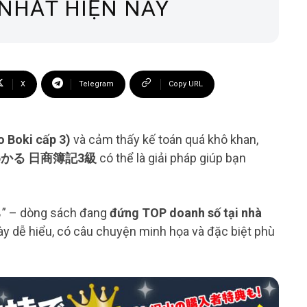
 NHẤT HIỆN NAY
X
Telegram
Copy URL
Boki cấp 3)
và cảm thấy kế toán quá khô khan,
わかる 日商簿記3級
có thể là giải pháp giúp bạn
 – dòng sách đang
đứng TOP doanh số tại nhà
 bày dễ hiểu, có câu chuyện minh họa và đặc biệt phù