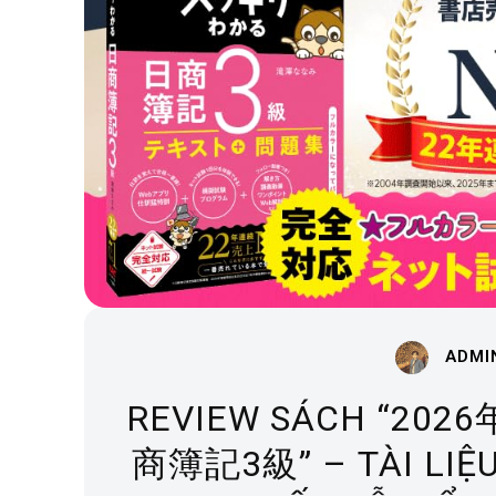
ADMI
REVIEW SÁCH “2
商簿記3級” – TÀI LIỆU 